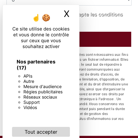
X
Masquer le ban
En cochant cette case, j'accepte les conditions
particulières ci-dessous **
Ce site utilise des cookies
et vous donne le contrôle
ENVOYER
sur ceux que vous
souhaitez activer
** Les données personnelles communiquées sont nécessaires aux fins
de vous contacter et sont enregistrées dans un fichier informatisé. Elles
Nos partenaires
sont destinées à et ses sous-traitants dans le seul but de répondre à
(17)
votre message. Les données collectées seront communiquées aux
seuls destinataires suivants: . Vous disposez de droits d’accès, de
APIs
rectification, d’effacement, de portabilité, de limitation, d’opposition, de
Autre
retrait de votre consentement à tout moment et du droit d’introduire une
Mesure d'audience
réclamation auprès d’une autorité de contrôle, ainsi que d’organiser le
Régies publicitaires
sort de vos données post-mortem. Vous pouvez exercer ces droits par
Réseaux sociaux
voie postale à l'adresse ou par courrier électronique à l'adresse . Un
Support
justificatif d'identité pourra vous être demandé. Nous conservons vos
Vidéos
données pendant la période de prise de contact puis pendant la durée
de prescription légale aux fins probatoires et de gestion des
contentieux. Consultez le site cnil.fr pour plus d’informations sur vos
droits.
Tout accepter